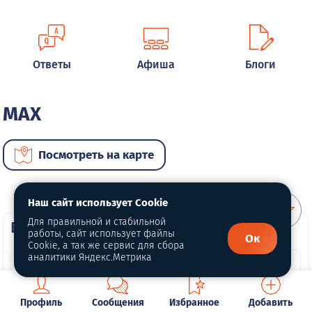
Ответы
Афиша
Блоги
MAX
Посмотреть на карте
Наш сайт использует Cookie
Для правильной и стабильной
ВИП автомобили
работы, сайт использует файлы
Ок
Cookie, а так же сервис для сбора
аналитики Яндекс.Метрика
Профиль
Сообщения
Избранное
Добавить