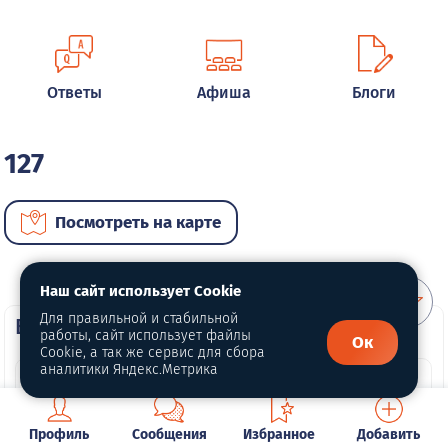
Ответы
Афиша
Блоги
127
Посмотреть на карте
Наш сайт использует Cookie
Для правильной и стабильной
ВИП автомобили
работы, сайт использует файлы
Ок
Cookie, а так же сервис для сбора
аналитики Яндекс.Метрика
Профиль
Сообщения
Избранное
Добавить