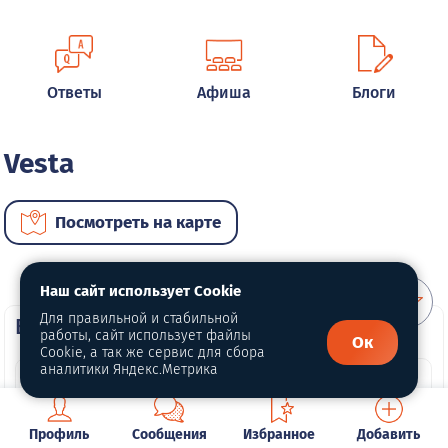
Ответы
Афиша
Блоги
Vesta
Посмотреть на карте
Наш сайт использует Cookie
Для правильной и стабильной
ВИП автомобили
работы, сайт использует файлы
Ок
Cookie, а так же сервис для сбора
аналитики Яндекс.Метрика
Профиль
Сообщения
Избранное
Добавить