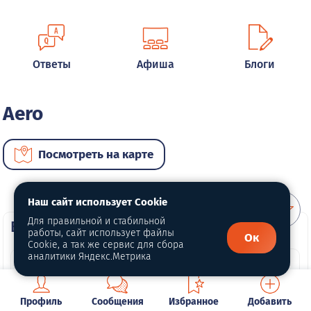
Ответы
Афиша
Блоги
Aero
Посмотреть на карте
Наш сайт использует Cookie
Для правильной и стабильной
ВИП автомобили
работы, сайт использует файлы
Ок
Cookie, а так же сервис для сбора
аналитики Яндекс.Метрика
Профиль
Сообщения
Избранное
Добавить