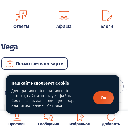
Ответы
Афиша
Блоги
Vega
Посмотреть на карте
Наш сайт использует Cookie
Для правильной и стабильной
ВИП автомобили
работы, сайт использует файлы
Ок
Cookie, а так же сервис для сбора
аналитики Яндекс.Метрика
Профиль
Сообщения
Избранное
Добавить