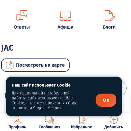
Ответы
Афиша
Блоги
JAC
Посмотреть на карте
Наш сайт использует Cookie
Для правильной и стабильной
ВИП автомобили
работы, сайт использует файлы
Ок
Cookie, а так же сервис для сбора
аналитики Яндекс.Метрика
Профиль
Сообщения
Избранное
Добавить