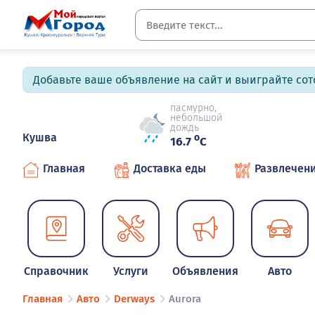
Добавьте ваше объявление на сайт и выиграйте сото
пасмурно,
небольшой
дождь
Кушва
o
16.7
C
Главная
Доставка еды
Развлечен
Справочник
Услуги
Объявления
Авто
Главная
Авто
Derways
Aurora