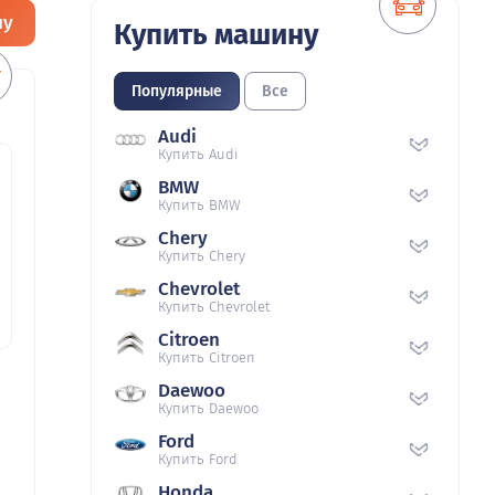
ну
Купить машину
Популярные
Все
Audi
Купить Audi
BMW
Купить BMW
Chery
Купить Chery
Chevrolet
Купить Chevrolet
Citroen
Купить Citroen
Daewoo
Купить Daewoo
Ford
Купить Ford
Honda