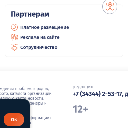
Партнерам
Платное размещение
Реклама на сайте
Сотрудничество
редакция
уждения проблем городов,
+7 (34344) 2-53-17, 
ото, каталога организаций.
единую карту, новости,
ша, погода, вебкамеры и
12+
иражирование информации с
Ок
я администрации.