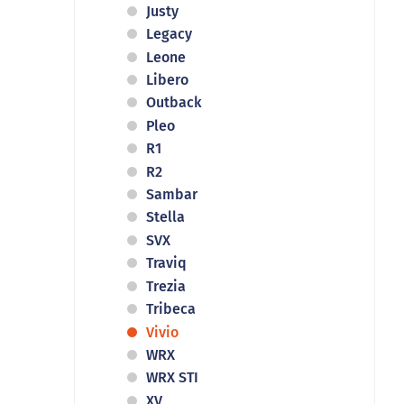
Justy
Legacy
Leone
Libero
Outback
Pleo
R1
R2
Sambar
Stella
SVX
Traviq
Trezia
Tribeca
Vivio
WRX
WRX STI
XV