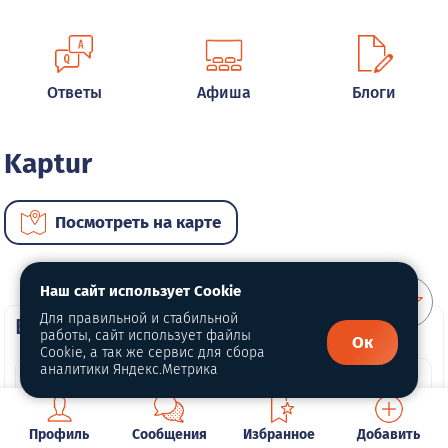
Ответы
Афиша
Блоги
Kaptur
Посмотреть на карте
Наш сайт использует Cookie
Для правильной и стабильной
ВИП автомобили
работы, сайт использует файлы
Ок
Cookie, а так же сервис для сбора
аналитики Яндекс.Метрика
Профиль
Сообщения
Избранное
Добавить