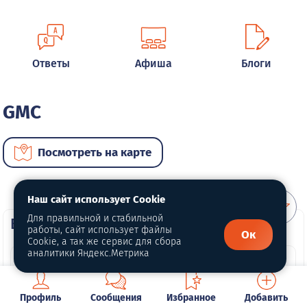
Ответы
Афиша
Блоги
GMC
Посмотреть на карте
Наш сайт использует Cookie
Для правильной и стабильной
ВИП автомобили
работы, сайт использует файлы
Ок
Cookie, а так же сервис для сбора
аналитики Яндекс.Метрика
Профиль
Сообщения
Избранное
Добавить