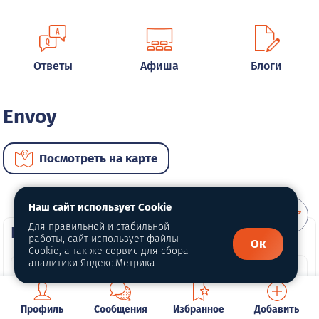
Ответы
Афиша
Блоги
Envoy
Посмотреть на карте
Наш сайт использует Cookie
Для правильной и стабильной
ВИП автомобили
работы, сайт использует файлы
Ок
Cookie, а так же сервис для сбора
аналитики Яндекс.Метрика
Профиль
Сообщения
Избранное
Добавить