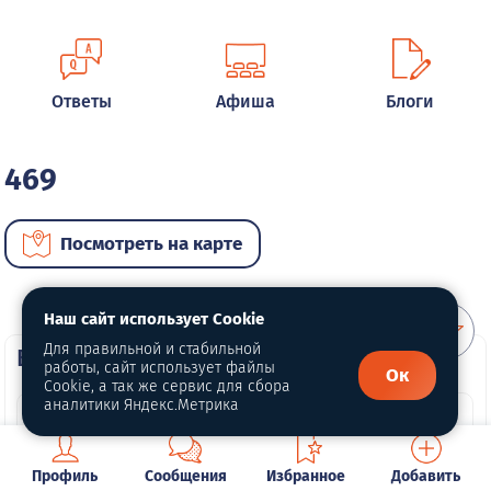
Ответы
Афиша
Блоги
469
Посмотреть на карте
Наш сайт использует Cookie
Для правильной и стабильной
ВИП автомобили
работы, сайт использует файлы
Ок
Cookie, а так же сервис для сбора
аналитики Яндекс.Метрика
Профиль
Сообщения
Избранное
Добавить