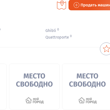
Продать маши
0
0
Ghibli
0
Quattroporte