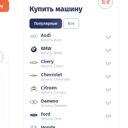
ну
Купить машину
Популярные
Все
Audi
Купить Audi
BMW
Купить BMW
Chery
Купить Chery
Chevrolet
Купить Chevrolet
Citroen
Купить Citroen
Daewoo
Купить Daewoo
Ford
Купить Ford
Honda