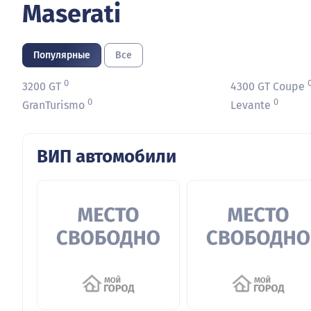
Maserati
Популярные
Все
0
3200 GT
4300 GT Coupe
0
0
GranTurismo
Levante
ВИП автомобили