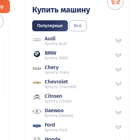
ну
Купить машину
Популярные
Все
Audi
Купить Audi
BMW
Купить BMW
Chery
Купить Chery
Chevrolet
Купить Chevrolet
Citroen
Купить Citroen
Daewoo
Купить Daewoo
Ford
Купить Ford
Honda