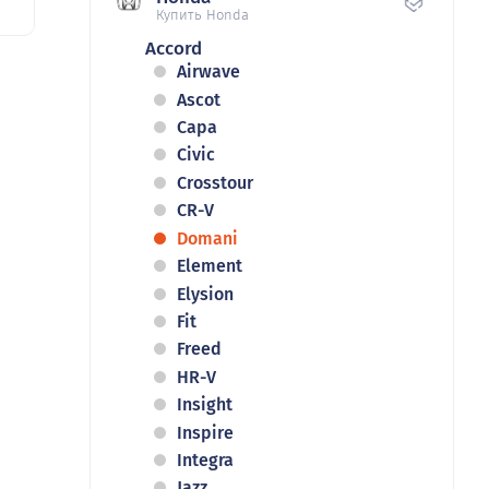
Купить Honda
Accord
Airwave
Ascot
Capa
Civic
Crosstour
CR-V
Domani
Element
Elysion
Fit
Freed
HR-V
Insight
Inspire
Integra
Jazz