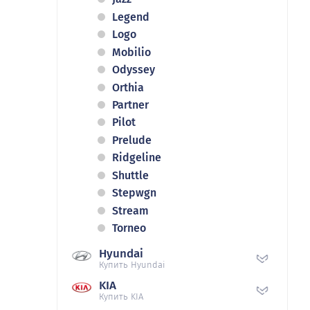
Legend
Logo
Mobilio
Odyssey
Orthia
Partner
Pilot
Prelude
Ridgeline
Shuttle
Stepwgn
Stream
Torneo
Hyundai
Купить Hyundai
KIA
Купить KIA