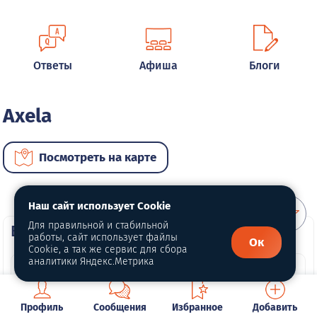
Ответы
Афиша
Блоги
Axela
Посмотреть на карте
Наш сайт использует Cookie
Для правильной и стабильной
ВИП автомобили
работы, сайт использует файлы
Ок
Cookie, а так же сервис для сбора
аналитики Яндекс.Метрика
Профиль
Сообщения
Избранное
Добавить