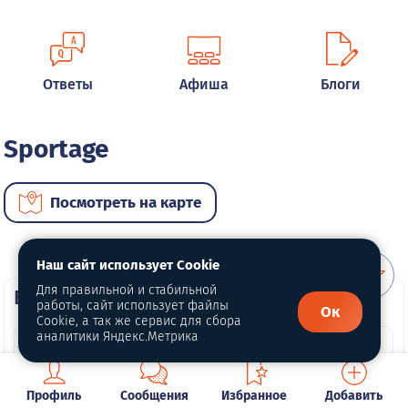
Ответы
Афиша
Блоги
Sportage
Посмотреть на карте
Наш сайт использует Cookie
Для правильной и стабильной
ВИП автомобили
работы, сайт использует файлы
Ок
Cookie, а так же сервис для сбора
аналитики Яндекс.Метрика
Профиль
Сообщения
Избранное
Добавить