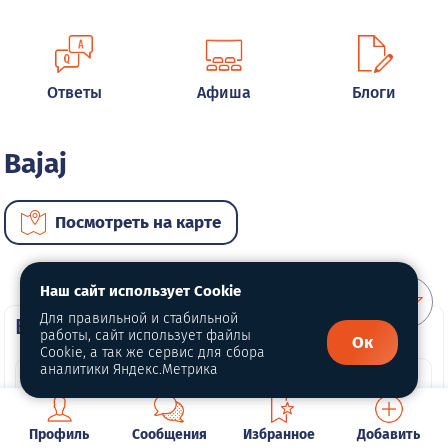
Ответы
Афиша
Блоги
Bajaj
Посмотреть на карте
Наш сайт использует Cookie
Для правильной и стабильной
ВИП автомобили
работы, сайт использует файлы
Ок
Cookie, а так же сервис для сбора
аналитики Яндекс.Метрика
Профиль
Сообщения
Избранное
Добавить