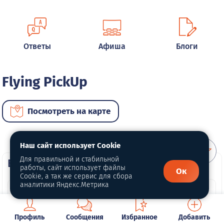
Ответы
Афиша
Блоги
Flying PickUp
Посмотреть на карте
Наш сайт использует Cookie
Для правильной и стабильной
ВИП автомобили
работы, сайт использует файлы
Ок
Cookie, а так же сервис для сбора
аналитики Яндекс.Метрика
Профиль
Сообщения
Избранное
Добавить