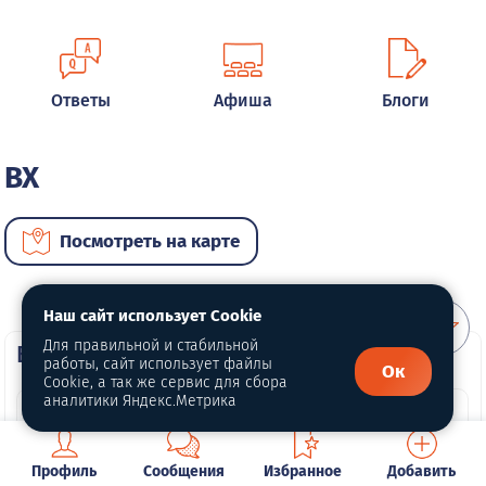
Ответы
Афиша
Блоги
BX
Посмотреть на карте
Наш сайт использует Cookie
Для правильной и стабильной
ВИП автомобили
работы, сайт использует файлы
Ок
Cookie, а так же сервис для сбора
аналитики Яндекс.Метрика
Профиль
Сообщения
Избранное
Добавить