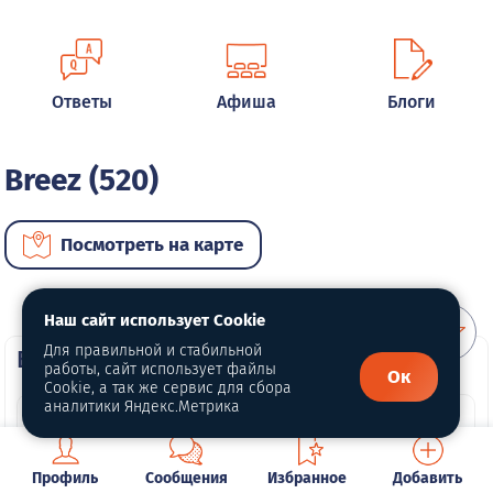
Ответы
Афиша
Блоги
Breez (520)
Посмотреть на карте
Наш сайт использует Cookie
Для правильной и стабильной
ВИП автомобили
работы, сайт использует файлы
Ок
Cookie, а так же сервис для сбора
аналитики Яндекс.Метрика
Профиль
Сообщения
Избранное
Добавить