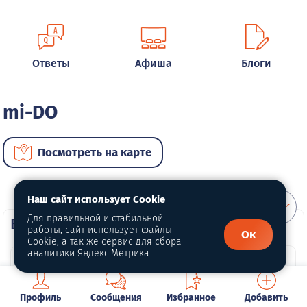
Ответы
Афиша
Блоги
mi-DO
Посмотреть на карте
Наш сайт использует Cookie
Для правильной и стабильной
ВИП автомобили
работы, сайт использует файлы
Ок
Cookie, а так же сервис для сбора
аналитики Яндекс.Метрика
Профиль
Сообщения
Избранное
Добавить