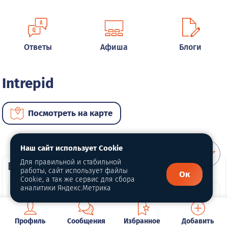
Ответы
Афиша
Блоги
Intrepid
Посмотреть на карте
Наш сайт использует Cookie
Для правильной и стабильной
ВИП автомобили
работы, сайт использует файлы
Ок
Cookie, а так же сервис для сбора
аналитики Яндекс.Метрика
Профиль
Сообщения
Избранное
Добавить