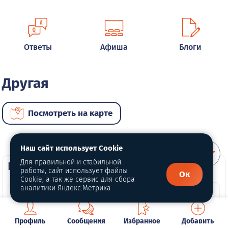
Ответы
Афиша
Блоги
Другая
Посмотреть на карте
Наш сайт использует Cookie
Для правильной и стабильной
ВИП автомобили
работы, сайт использует файлы
Ок
Cookie, а так же сервис для сбора
аналитики Яндекс.Метрика
Профиль
Сообщения
Избранное
Добавить