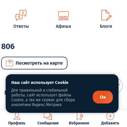
Ответы
Афиша
Блоги
806
Посмотреть на карте
Наш сайт использует Cookie
Для правильной и стабильной
ВИП автомобили
работы, сайт использует файлы
Ок
Cookie, а так же сервис для сбора
аналитики Яндекс.Метрика
Профиль
Сообщения
Избранное
Добавить