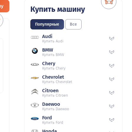
ну
Купить машину
Популярные
Все
Audi
Купить Audi
BMW
Купить BMW
Chery
Купить Chery
Chevrolet
Купить Chevrolet
Citroen
Купить Citroen
Daewoo
Купить Daewoo
Ford
Купить Ford
Honda