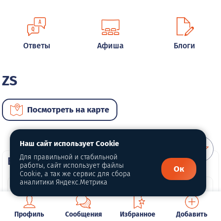
Ответы
Афиша
Блоги
ZS
Посмотреть на карте
Наш сайт использует Cookie
Для правильной и стабильной
ВИП автомобили
работы, сайт использует файлы
Ок
Cookie, а так же сервис для сбора
аналитики Яндекс.Метрика
Профиль
Сообщения
Избранное
Добавить