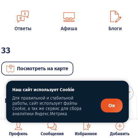
Ответы
Афиша
Блоги
33
Посмотреть на карте
Наш сайт использует Cookie
Для правильной и стабильной
ВИП автомобили
работы, сайт использует файлы
Ок
Cookie, а так же сервис для сбора
аналитики Яндекс.Метрика
Профиль
Сообщения
Избранное
Добавить