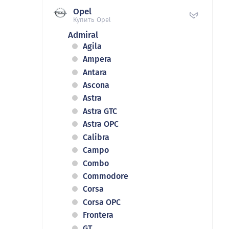
Opel
Купить Opel
Admiral
Agila
Ampera
Antara
Ascona
Astra
Astra GTC
Astra OPC
Calibra
Campo
Combo
Commodore
Corsa
Corsa OPC
Frontera
GT