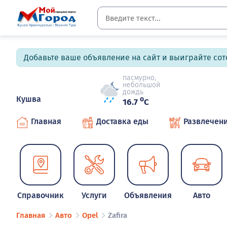
Добавьте ваше объявление на сайт и выиграйте сото
пасмурно,
небольшой
дождь
Кушва
o
16.7
C
Главная
Доставка еды
Развлечен
Справочник
Услуги
Объявления
Авто
Главная
Авто
Opel
Zafira