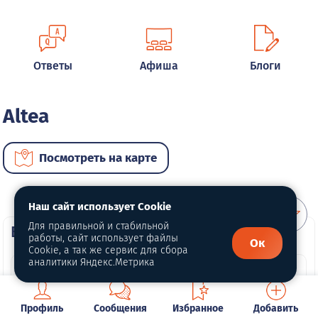
Ответы
Афиша
Блоги
Altea
Посмотреть на карте
Наш сайт использует Cookie
Для правильной и стабильной
ВИП автомобили
работы, сайт использует файлы
Ок
Cookie, а так же сервис для сбора
аналитики Яндекс.Метрика
Профиль
Сообщения
Избранное
Добавить