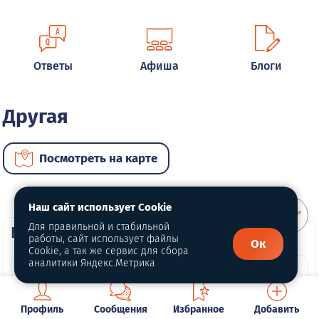
Ответы
Афиша
Блоги
Другая
Посмотреть на карте
Наш сайт использует Cookie
Для правильной и стабильной
ВИП автомобили
работы, сайт использует файлы
Ок
Cookie, а так же сервис для сбора
аналитики Яндекс.Метрика
Профиль
Сообщения
Избранное
Добавить