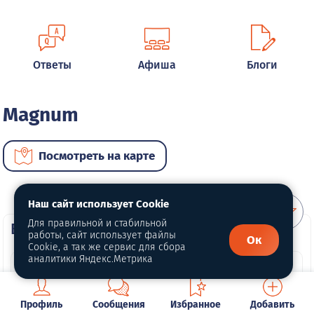
Ответы
Афиша
Блоги
Magnum
Посмотреть на карте
Наш сайт использует Cookie
Для правильной и стабильной
ВИП автомобили
работы, сайт использует файлы
Ок
Cookie, а так же сервис для сбора
аналитики Яндекс.Метрика
Профиль
Сообщения
Избранное
Добавить