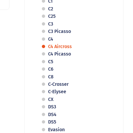
C1
C2
C25
C3
C3 Picasso
C4
C4 Aircross
C4 Picasso
C5
C6
C8
C-Crosser
C-Elysee
CX
DS3
DS4
DS5
Evasion