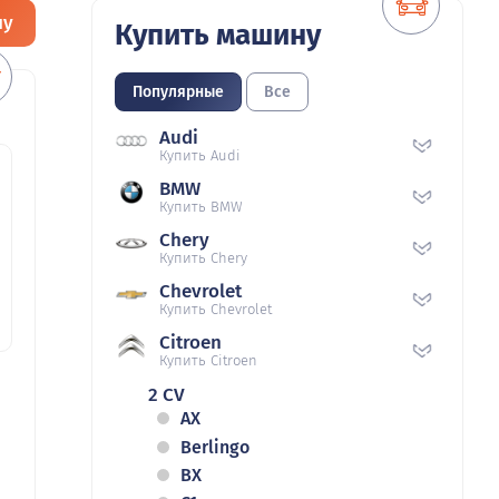
ну
Купить машину
Популярные
Все
Audi
Купить Audi
BMW
Купить BMW
Chery
Купить Chery
Chevrolet
Купить Chevrolet
Citroen
Купить Citroen
2 CV
AX
Berlingo
BX