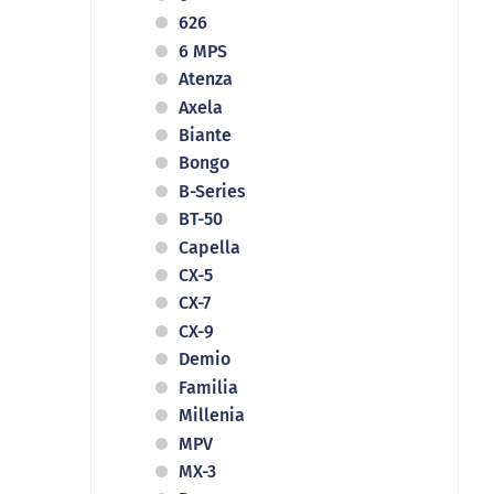
626
6 MPS
Atenza
Axela
Biante
Bongo
B-Series
BT-50
Capella
CX-5
CX-7
CX-9
Demio
Familia
Millenia
MPV
MX-3