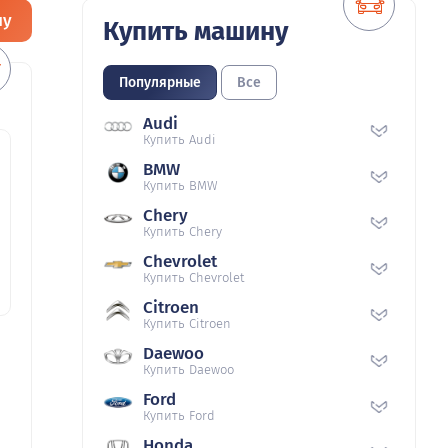
ну
Купить машину
Популярные
Все
Audi
Купить Audi
BMW
Купить BMW
Chery
Купить Chery
Chevrolet
Купить Chevrolet
Citroen
Купить Citroen
Daewoo
Купить Daewoo
Ford
Купить Ford
Honda