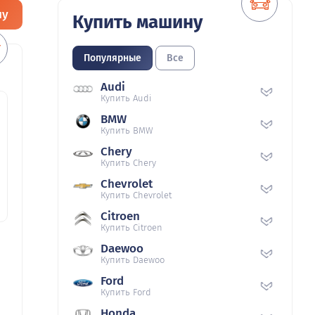
ну
Купить машину
Популярные
Все
Audi
Купить Audi
BMW
Купить BMW
Chery
Купить Chery
Chevrolet
Купить Chevrolet
Citroen
Купить Citroen
Daewoo
Купить Daewoo
Ford
Купить Ford
Honda