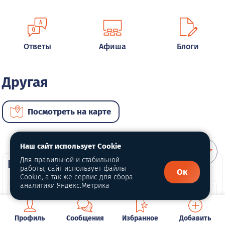
Ответы
Афиша
Блоги
Другая
Посмотреть на карте
Наш сайт использует Cookie
Для правильной и стабильной
ВИП автомобили
работы, сайт использует файлы
Ок
Cookie, а так же сервис для сбора
аналитики Яндекс.Метрика
Профиль
Сообщения
Избранное
Добавить