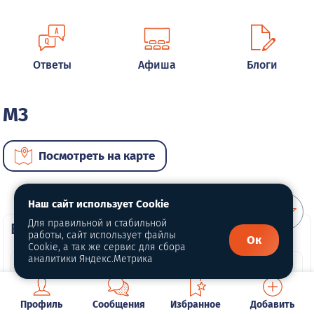
Ответы
Афиша
Блоги
M3
Посмотреть на карте
Наш сайт использует Cookie
Для правильной и стабильной
ВИП автомобили
работы, сайт использует файлы
Ок
Cookie, а так же сервис для сбора
аналитики Яндекс.Метрика
Профиль
Сообщения
Избранное
Добавить