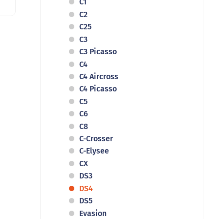
C1
C2
C25
C3
C3 Picasso
C4
C4 Aircross
C4 Picasso
C5
C6
C8
C-Crosser
C-Elysee
CX
DS3
DS4
DS5
Evasion