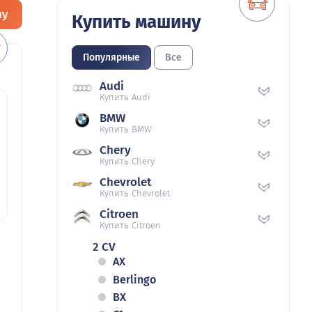
ну
Купить машину
Популярные
Все
Audi
Купить Audi
BMW
Купить BMW
Chery
Купить Chery
Chevrolet
Купить Chevrolet
Citroen
Купить Citroen
2 CV
AX
Berlingo
BX