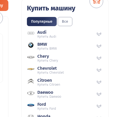
ну
Купить машину
Популярные
Все
Audi
Купить Audi
BMW
Купить BMW
Chery
Купить Chery
Chevrolet
Купить Chevrolet
Citroen
Купить Citroen
Daewoo
Купить Daewoo
Ford
Купить Ford
Honda