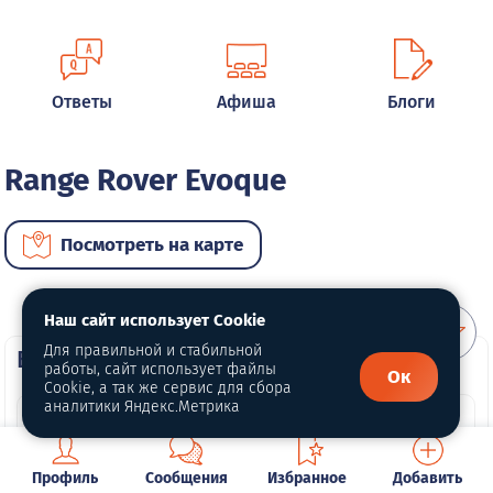
Ответы
Афиша
Блоги
Range Rover Evoque
Посмотреть на карте
Наш сайт использует Cookie
Для правильной и стабильной
ВИП автомобили
работы, сайт использует файлы
Ок
Cookie, а так же сервис для сбора
аналитики Яндекс.Метрика
Профиль
Сообщения
Избранное
Добавить