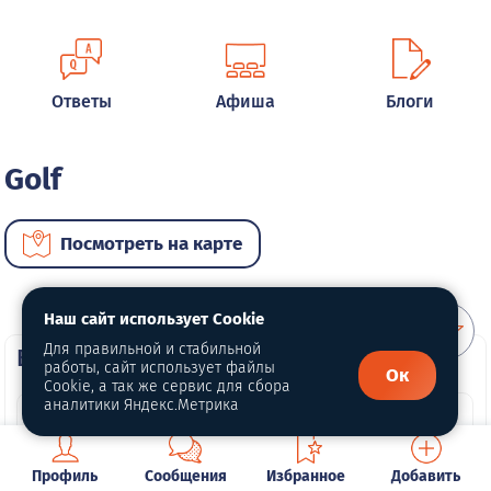
Ответы
Афиша
Блоги
Golf
Посмотреть на карте
Наш сайт использует Cookie
Для правильной и стабильной
ВИП автомобили
работы, сайт использует файлы
Ок
Cookie, а так же сервис для сбора
аналитики Яндекс.Метрика
Профиль
Сообщения
Избранное
Добавить