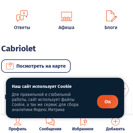
Ответы
Афиша
Блоги
Cabriolet
Посмотреть на карте
Наш сайт использует Cookie
Для правильной и стабильной
ВИП автомобили
работы, сайт использует файлы
Ок
Cookie, а так же сервис для сбора
аналитики Яндекс.Метрика
Профиль
Сообщения
Избранное
Добавить