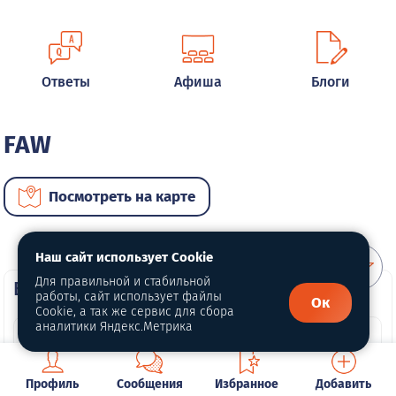
Ответы
Афиша
Блоги
FAW
Посмотреть на карте
Наш сайт использует Cookie
Для правильной и стабильной
ВИП автомобили
работы, сайт использует файлы
Ок
Cookie, а так же сервис для сбора
аналитики Яндекс.Метрика
Профиль
Сообщения
Избранное
Добавить