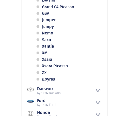
Evasion
Grand C4 Picasso
GSA
Jumper
Jumpy
Nemo
Saxo
Xantia
XM
Xsara
Xsara Picasso
ZX
Другая
Daewoo
Купить Daewoo
Ford
Купить Ford
Honda