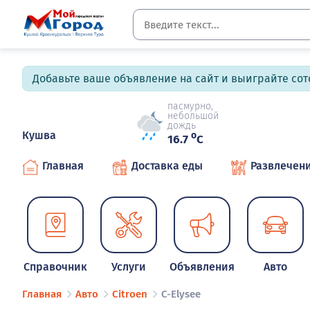
Добавьте ваше объявление на сайт и выиграйте сото
пасмурно,
небольшой
дождь
Кушва
o
16.7
C
Главная
Доставка еды
Развлечен
Справочник
Услуги
Объявления
Авто
Главная
Авто
Citroen
C-Elysee