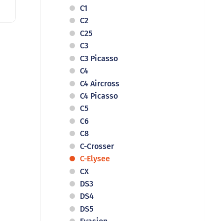
C1
C2
C25
C3
C3 Picasso
C4
C4 Aircross
C4 Picasso
C5
C6
C8
C-Crosser
C-Elysee
CX
DS3
DS4
DS5