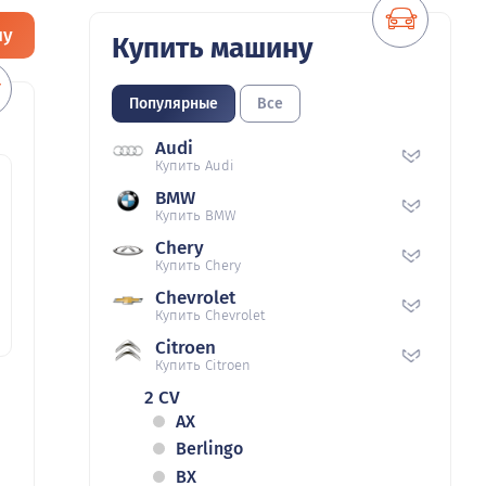
ну
Купить машину
Популярные
Все
Audi
Купить Audi
BMW
Купить BMW
Chery
Купить Chery
Chevrolet
Купить Chevrolet
Citroen
Купить Citroen
2 CV
AX
Berlingo
BX