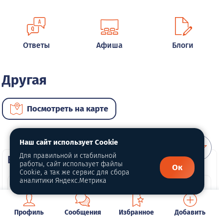
Ответы
Афиша
Блоги
Другая
Посмотреть на карте
Наш сайт использует Cookie
Для правильной и стабильной
ВИП автомобили
работы, сайт использует файлы
Ок
Cookie, а так же сервис для сбора
аналитики Яндекс.Метрика
Профиль
Сообщения
Избранное
Добавить