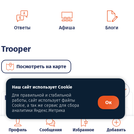
Ответы
Афиша
Блоги
Trooper
Посмотреть на карте
Наш сайт использует Cookie
Для правильной и стабильной
ВИП автомобили
работы, сайт использует файлы
Ок
Cookie, а так же сервис для сбора
аналитики Яндекс.Метрика
Профиль
Сообщения
Избранное
Добавить