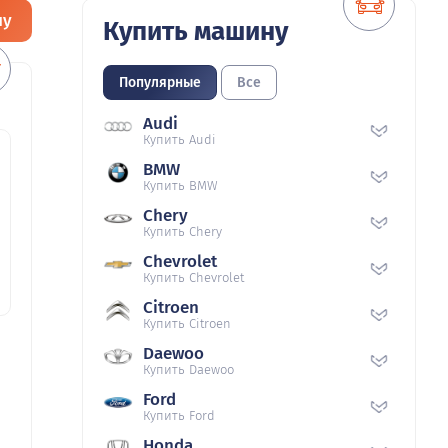
ну
Купить машину
Популярные
Все
Audi
Купить Audi
BMW
Купить BMW
Chery
Купить Chery
Chevrolet
Купить Chevrolet
Citroen
Купить Citroen
Daewoo
Купить Daewoo
Ford
Купить Ford
Honda