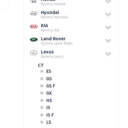
Купить Honda
Hyundai
Купить Hyundai
KIA
Купить KIA
Land Rover
Купить Land Rover
Lexus
Купить Lexus
CT
ES
GS
GS F
GX
HS
IS
IS F
LS