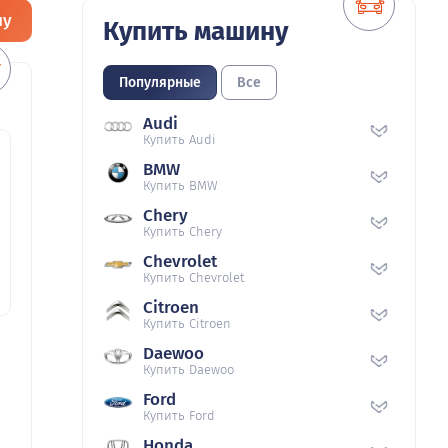
ну
Купить машину
Популярные
Все
Audi
Купить Audi
BMW
Купить BMW
Chery
Купить Chery
Chevrolet
Купить Chevrolet
Citroen
Купить Citroen
Daewoo
Купить Daewoo
Ford
Купить Ford
Honda