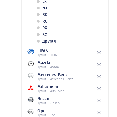
LX
NX
RC
RC F
RX
SC
Другая
LIFAN
Купить LIFAN
Mazda
Купить Mazda
Mercedes-Benz
Купить Mercedes-Benz
Mitsubishi
Купить Mitsubishi
Nissan
Купить Nissan
Opel
Купить Opel