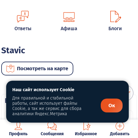
Ответы
Афиша
Блоги
Stavic
Посмотреть на карте
Наш сайт использует Cookie
Для правильной и стабильной
ВИП автомобили
работы, сайт использует файлы
Ок
Cookie, а так же сервис для сбора
аналитики Яндекс.Метрика
Профиль
Сообщения
Избранное
Добавить