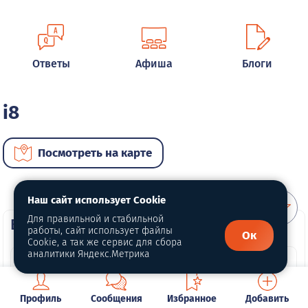
Ответы
Афиша
Блоги
i8
Посмотреть на карте
Наш сайт использует Cookie
Для правильной и стабильной
ВИП автомобили
работы, сайт использует файлы
Ок
Cookie, а так же сервис для сбора
аналитики Яндекс.Метрика
Профиль
Сообщения
Избранное
Добавить