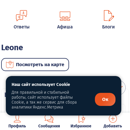
Ответы
Афиша
Блоги
Leone
Посмотреть на карте
Наш сайт использует Cookie
Для правильной и стабильной
ВИП автомобили
работы, сайт использует файлы
Ок
Cookie, а так же сервис для сбора
аналитики Яндекс.Метрика
Профиль
Сообщения
Избранное
Добавить